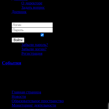
О директоре
Задать вопрос
Дневник
Логин
Запомнить меня
Войти
Забыли пароль?
Забыли логин?
Регистрация
События
Учащиеся инженерных классов и учителя гимназии пр
организаций, оборудования и литературы для учебно
Новосибирском экспоцентре 23-25 октября.
Главная страница
Новости
Образовательное пространство
Мониторинг деятельности