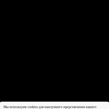
иняли участие в работе выставки образовательных
го процесса «Учебная Сибирь-2025», которая прошла 
Мы используем cookies для наилучшего представления нашего