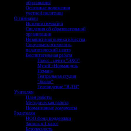
образования
Основные положения
учетной политики
О гимназии
История гимназии
Сведения об образовательной
организации
Независимая оценка качества
Социально-психолого-
педагогический центр
Воспитательная работа
Пресс - центр "ЭХО"
Музей «Нормандия-
Неман»
Театральная студия
"Браво"
Телевидение "Я-ТВ"
Учителям
План работы
Методическая работа
Нормативные документы
Родителям
НОО фонд поддержки
Запись в 1 класс
Безопасность